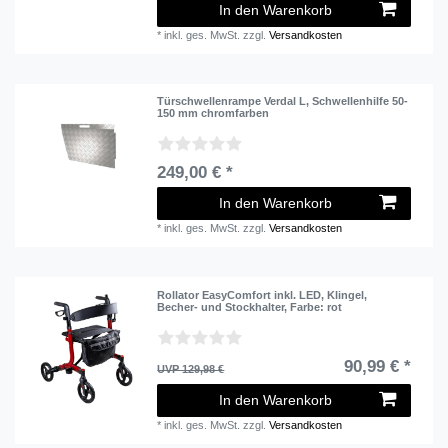
In den Warenkorb
*
inkl. ges. MwSt.
zzgl.
Versandkosten
Türschwellenrampe Verdal L, Schwellenhilfe 50-
150 mm chromfarben
249,00 € *
In den Warenkorb
*
inkl. ges. MwSt.
zzgl.
Versandkosten
Rollator EasyComfort inkl. LED, Klingel,
Becher- und Stockhalter
, Farbe: rot
90,99 € *
UVP 129,98 €
In den Warenkorb
*
inkl. ges. MwSt.
zzgl.
Versandkosten