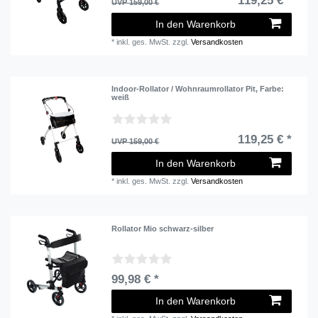
119,25 € *
UVP 159,00 €
In den Warenkorb
*
inkl. ges. MwSt.
zzgl.
Versandkosten
Indoor-Rollator / Wohnraumrollator Pit
, Farbe:
weiß
119,25 € *
UVP 159,00 €
In den Warenkorb
*
inkl. ges. MwSt.
zzgl.
Versandkosten
Rollator Mio schwarz-silber
99,98 € *
In den Warenkorb