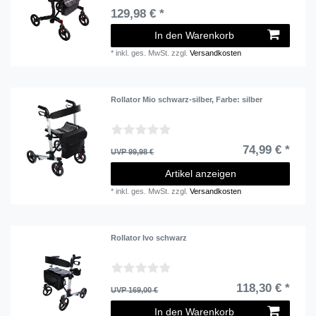
129,98 € *
In den Warenkorb
*
inkl. ges. MwSt.
zzgl.
Versandkosten
Rollator Mio schwarz-silber
, Farbe: silber
74,99 € *
UVP 99,98 €
Artikel anzeigen
*
inkl. ges. MwSt.
zzgl.
Versandkosten
Rollator Ivo schwarz
118,30 € *
UVP 169,00 €
In den Warenkorb