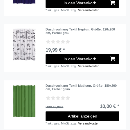
In den Warenkorb
*
inkl. ges. MwSt.
zzgl.
Versandkosten
Duschvorhang Textil Neptun
, Größe: 120x200
cm
, Farbe: grau
19,99 € *
In den Warenkorb
*
inkl. ges. MwSt.
zzgl.
Versandkosten
Duschvorhang Textil Madison
, Größe: 180x200
cm
, Farbe: grün
10,00 € *
UVP 19,99 €
Artikel anzeigen
*
inkl. ges. MwSt.
zzgl.
Versandkosten