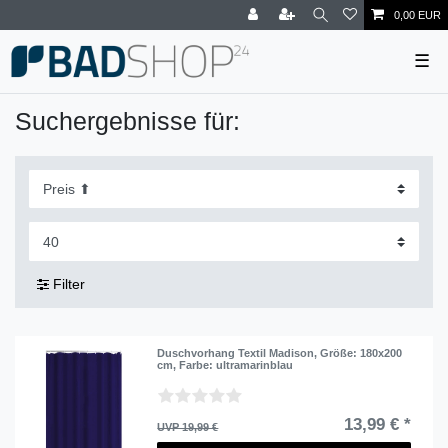
0,00 EUR
☰
Suchergebnisse für:
Filter
Duschvorhang Textil Madison
, Größe: 180x200
cm
, Farbe: ultramarinblau
13,99 € *
UVP 19,99 €