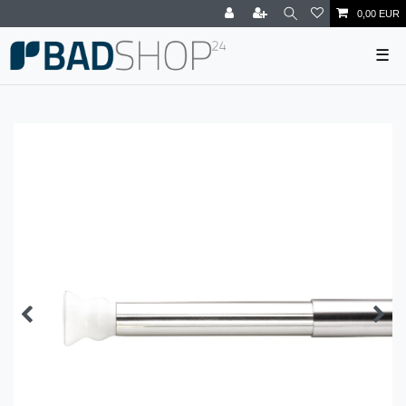
0,00 EUR
☰