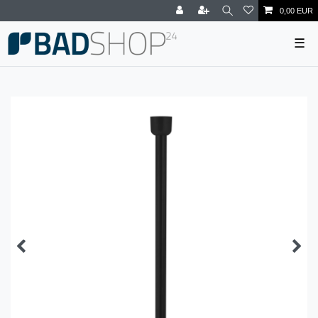
0,00 EUR
☰