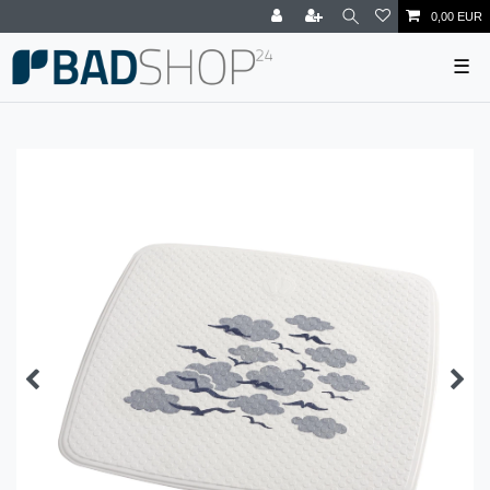
0,00 EUR
☰