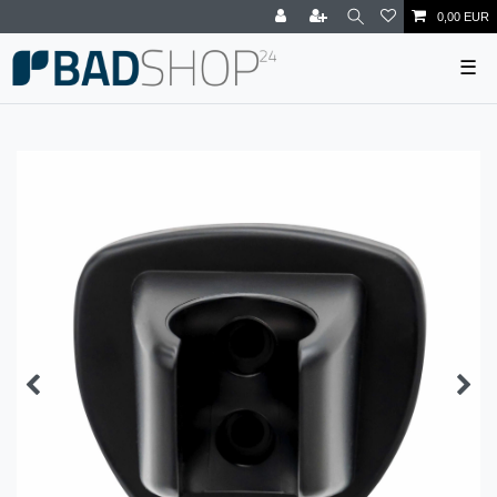
0,00 EUR
☰