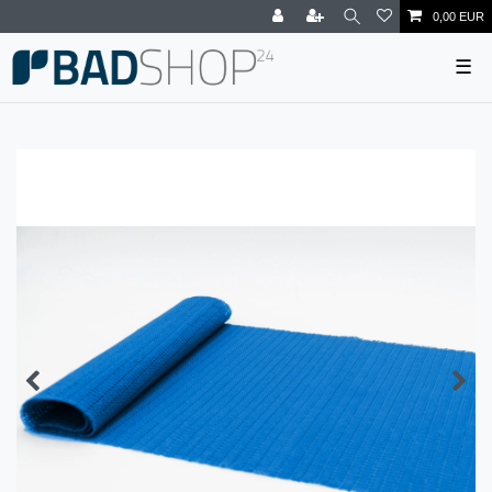
0,00 EUR
☰