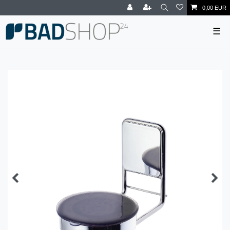
0,00 EUR
☰