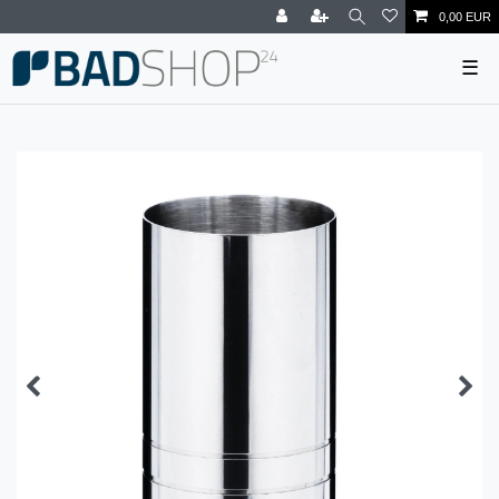
0,00 EUR
☰