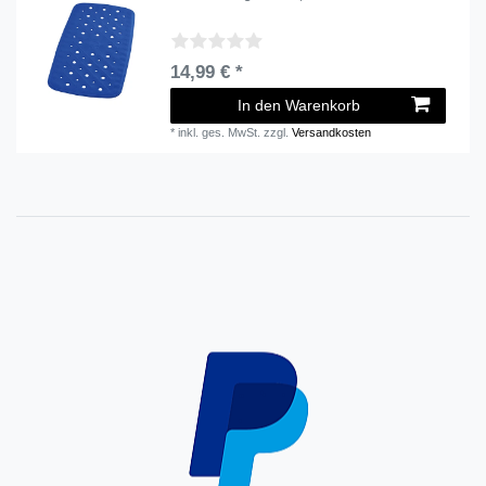
14,99 € *
In den Warenkorb
*
inkl. ges. MwSt.
zzgl.
Versandkosten