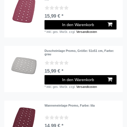
15,99 € *
In den Warenkorb
*
inkl. ges. MwSt.
zzgl.
Versandkosten
Duscheinlage Promo
, Größe: 51x51 cm
, Farbe:
grau
15,99 € *
In den Warenkorb
*
inkl. ges. MwSt.
zzgl.
Versandkosten
Wanneneinlage Promo
, Farbe: lila
14,99 € *