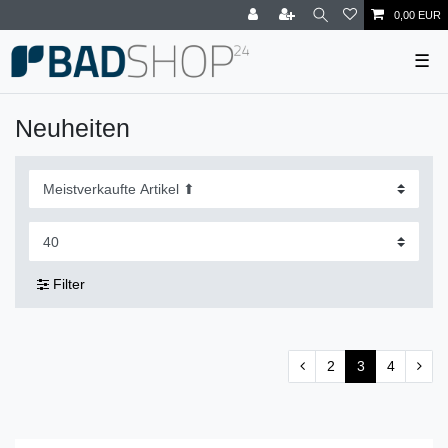
0,00 EUR
☰
Neuheiten
Filter
2
3
4