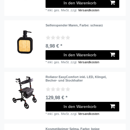
In den Warenkorb
*
inkl. ges. MwSt.
zzgl.
Versandkosten
Seifenspender Maren
, Farbe: schwarz
8,98 € *
In den Warenkorb
*
inkl. ges. MwSt.
zzgl.
Versandkosten
Rollator EasyComfort inkl. LED, Klingel,
Becher- und Stockhalter
129,98 € *
In den Warenkorb
*
inkl. ges. MwSt.
zzgl.
Versandkosten
Kosmetikeimer Selma
, Farbe: beige