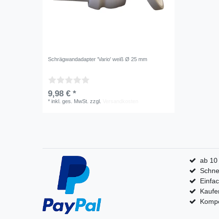
Schrägwandadapter 'Vario' weiß Ø 25 mm
9,98 € *
*
inkl. ges. MwSt.
zzgl.
Versandkosten
ab 10
Schnel
Einfa
Kaufe
Kompet