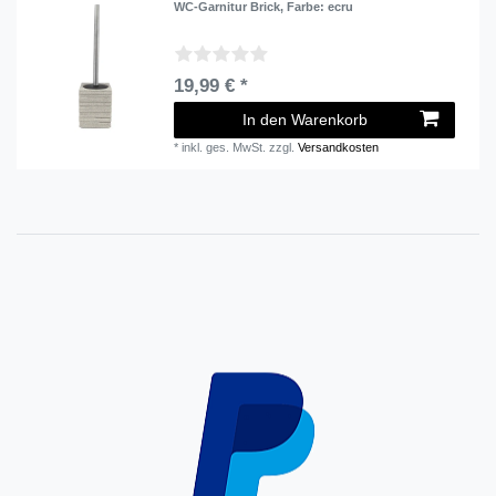
WC-Garnitur Brick
, Farbe: ecru
19,99 € *
In den Warenkorb
*
inkl. ges. MwSt.
zzgl.
Versandkosten