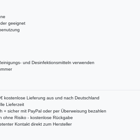
nne
der geeignet
nbenutzung
Reinigungs- und Desinfektionsmitteln verwenden
lnummer
 € kostenlose Lieferung aus und nach Deutschland
le Lieferzeit
ch + sicher mit PayPal oder per Überweisung bezahlen
n ohne Risiko - kostenlose Rückgabe
enter Kontakt direkt zum Hersteller