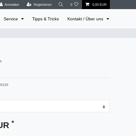
Anmelden
Registrieren
0
0,00 EUR
Service
Tipps & Tricks
Kontakt / Über uns
n
2613S
*
EUR