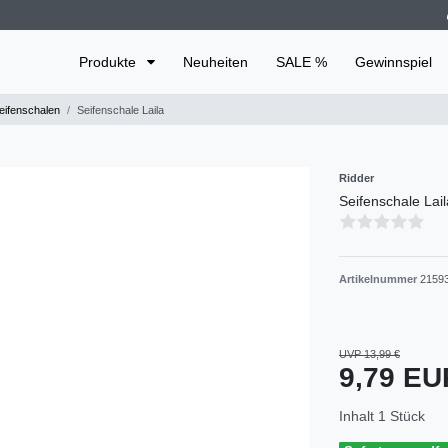
Produkte
Neuheiten
SALE %
Gewinnspiel
ifenschalen
Seifenschale Laila
Ridder
Seifenschale Lail
Artikelnummer
2159
UVP 13,99 €
9,79 E
Inhalt
1
Stück