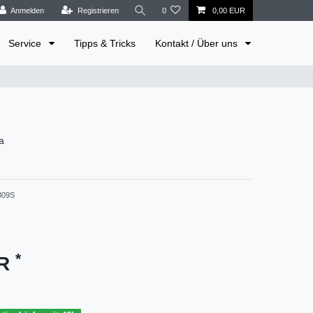
Anmelden
Registrieren
0
0,00 EUR
Service
Tipps & Tricks
Kontakt / Über uns
a
309S
*
UR