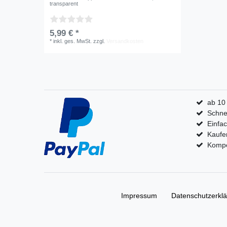
transparent
5,99 € *
*
inkl. ges. MwSt.
zzgl.
Versandkosten
ab 10
Schnel
Einfa
Kaufe
Kompet
Impressum
Daten­schutz­erkl